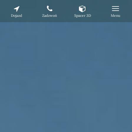
Dojazd
Zadzwoń
Spacer 3D
Menu