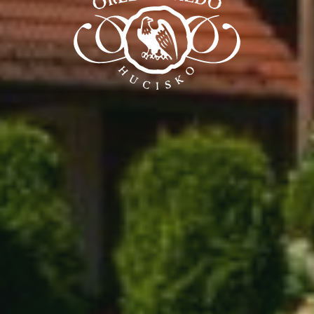
GASTRONOMIA
KONFERENCJE
WESELA
BASEN I WELLNESS
ATRAKCJE
GALERIA
KONTAKT