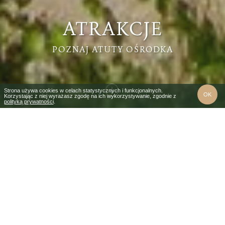
ATRAKCJE
POZNAJ ATUTY OŚRODKA
Strona używa cookies w celach statystycznych i funkcjonalnych.
OK
Korzystając z niej wyrażasz zgodę na ich wykorzystywanie, zgodnie z
polityką prywatności
.
WSZYSTKIE
W OBIEKCIE
W OKOLICY
WIĘCEJ